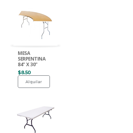
MESA
SERPENTINA
84" X 30"
$8.50
Alquilar