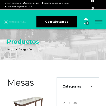
(507) 223-1460
(507) 223-1470
(507) 6983-8091 (WhatsApp)
info@eventosyeventos.com
Contáctanos
0
Productos
Inicio
Categorías
Mesas
Categorías
Sillas