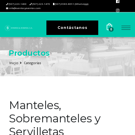
(507) 223-1460
(507) 223-1470
(507) 6983-8091 (WhatsApp)
info@eventosyeventos.com
Contáctanos
0
Productos
Inicio
Categorías
Manteles,
Sobremanteles y
Servilletas