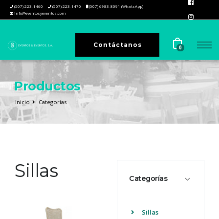
(507) 223-1460
(507) 223-1470
(507) 6983-8091 (WhatsApp)
info@eventosyeventos.com
Contáctanos
0
Productos
Inicio
Categorías
Sillas
Categorías
Sillas