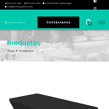
(507) 223-1460
(507) 223-1470
(507) 6983-8091 (WhatsApp)
info@eventosyeventos.com
Contáctanos
0
Productos
Inicio
Productos