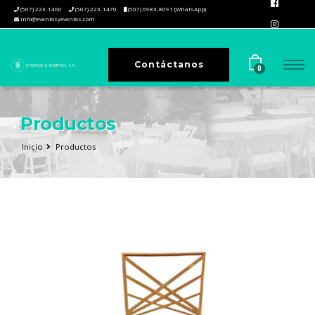
(507) 223-1460
(507) 223-1470
(507) 6983-8091 (WhatsApp)
info@eventosyeventos.com
Contáctanos
0
Productos
Inicio
Productos