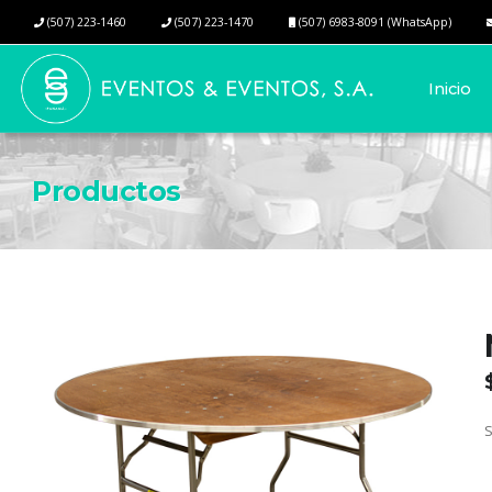
(507) 223-1460
(507) 223-1470
(507) 6983-8091 (WhatsApp)
Inicio
Productos