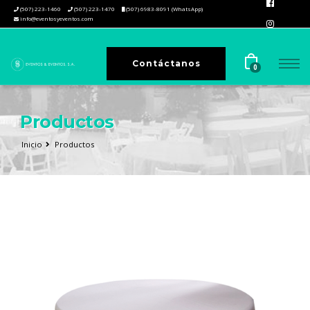
(507) 223-1460
(507) 223-1470
(507) 6983-8091 (WhatsApp)
info@eventosyeventos.com
Contáctanos
0
Productos
Inicio
Productos