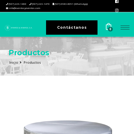
(507) 223-1460
(507) 223-1470
(507) 6983-8091 (WhatsApp)
info@eventosyeventos.com
Contáctanos
0
Productos
Inicio
Productos