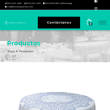
(507) 223-1460
(507) 223-1470
(507) 6983-8091 (WhatsApp)
info@eventosyeventos.com
Contáctanos
0
Productos
Inicio
Productos