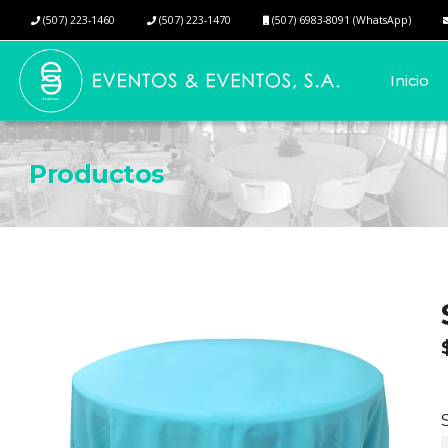
(507) 223-1460
(507) 223-1470
(507) 6983-8091 (WhatsApp)
Inicio
Productos