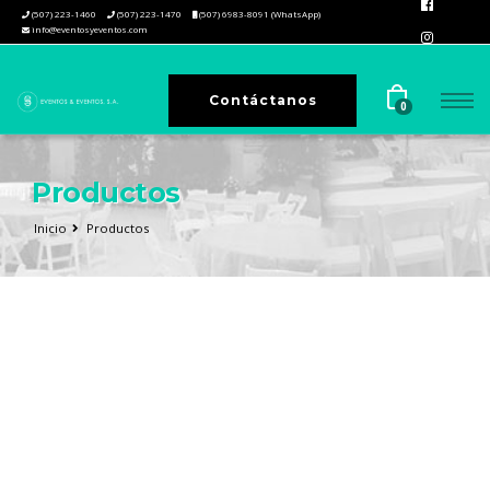
(507) 223-1460
(507) 223-1470
(507) 6983-8091 (WhatsApp)
info@eventosyeventos.com
Contáctanos
0
Productos
Inicio
Productos