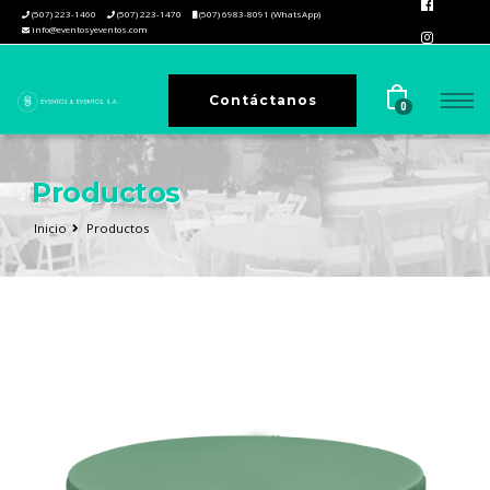
(507) 223-1460
(507) 223-1470
(507) 6983-8091 (WhatsApp)
info@eventosyeventos.com
Contáctanos
0
Productos
Inicio
Productos