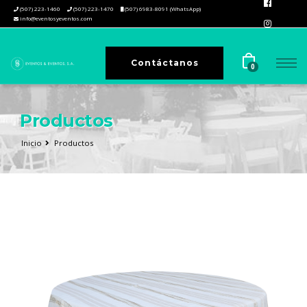
(507) 223-1460
(507) 223-1470
(507) 6983-8091 (WhatsApp)
info@eventosyeventos.com
Contáctanos
0
Productos
Inicio
Productos