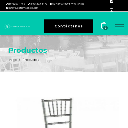
(507) 223-1460
(507) 223-1470
(507) 6983-8091 (WhatsApp)
info@eventosyeventos.com
Contáctanos
0
Productos
Inicio
Productos