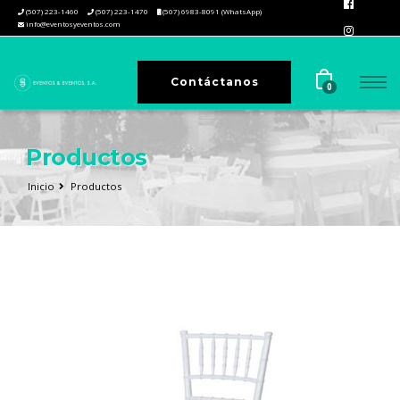
(507) 223-1460
(507) 223-1470
(507) 6983-8091 (WhatsApp)
info@eventosyeventos.com
Contáctanos
0
Productos
Inicio
Productos