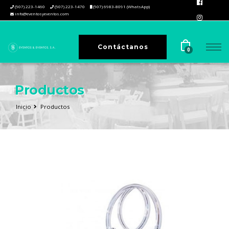
(507) 223-1460
(507) 223-1470
(507) 6983-8091 (WhatsApp)
info@eventosyeventos.com
Contáctanos
0
Productos
Inicio
Productos