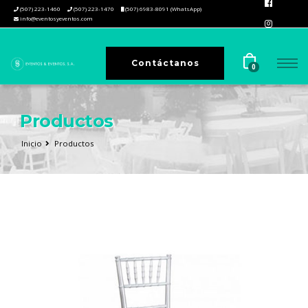
(507) 223-1460
(507) 223-1470
(507) 6983-8091 (WhatsApp)
info@eventosyeventos.com
Contáctanos
0
Productos
Inicio
Productos